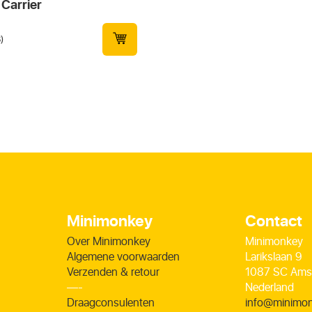
Carrier
)
Minimonkey
Contact
Over Minimonkey
Minimonkey
Algemene voorwaarden
Larikslaan 9
Verzenden & retour
1087 SC Ams
—-
Nederland
Draagconsulenten
info@minimo