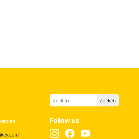
Follow us
terdam
nkey.com