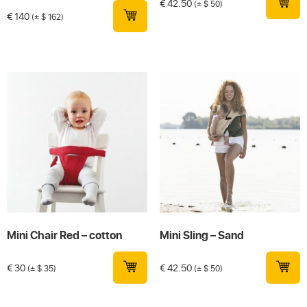
€
42.50
(± $ 50)
€
140
(± $ 162)
Mini Chair Red – cotton
Mini Sling – Sand
€
30
€
42.50
(± $ 35)
(± $ 50)